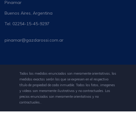
Pinamar
Buenos Aires, Argentina
Tel. 02254-15-45-9297
pinamar@gazdarossi.com.ar
Todas las medidas enunciadas son meramente orientativas, las
medidas exactas serán las que se expresen en el respectivo
título de propiedad de cada inmueble. Todas las fotos, imagenes
y videos son meramente ilustrativos y no contractuales. Los
precios enunciados son meramente orientativos y no
contractuales..