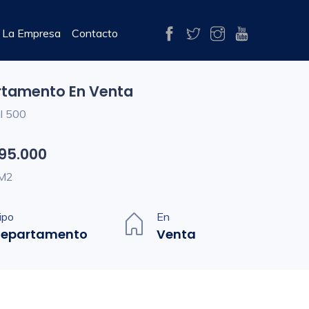
La Empresa
Contacto
tamento En Venta
al 500
95.000
 M2
ipo
En
epartamento
Venta