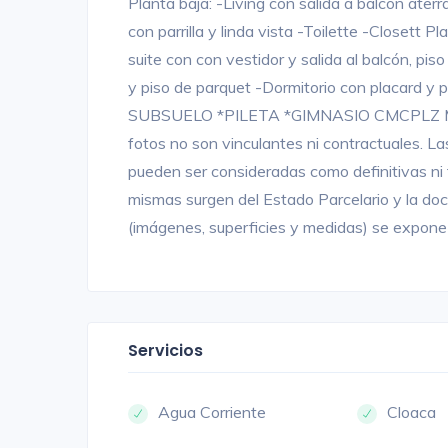
Planta baja: -Living con salida a balcón ate
con parrilla y linda vista -Toilette -Closett 
suite con con vestidor y salida al balcón, pis
y piso de parquet -Dormitorio con placard
SUBSUELO *PILETA *GIMNASIO CMCPLZ Ma
fotos no son vinculantes ni contractuales. L
pueden ser consideradas como definitivas ni t
mismas surgen del Estado Parcelario y la do
(imágenes, superficies y medidas) se expone 
Servicios
Agua Corriente
Cloaca