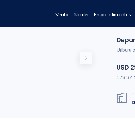
Venta
Alquiler
Emprendimientos
Depar
Uriburu 
USD 2
128.87
T
D