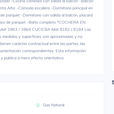
rrazado -Cocina comedor con salida al balcón -Balcón
Planta Alta: -Cómoda escalera -Dormitorio principal en
o de parquet -Dormitorio con salida al balcón, placard
 y piso de parquet -Baño completo *COCHERA EN
t 3963 / 3964 CUCICBA Mat 8182 / 8184 Las
as medidas y superficies son aproximadas y no
ienen carácter contractual entre las partes, las
cumentación correspondientes. Esta información
y publica a mero efecto orientativo.
Gas Natural